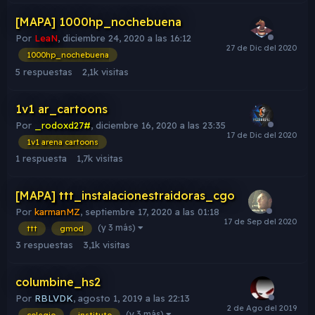
[MAPA] 1000hp_nochebuena
Por
LeaN
,
diciembre 24, 2020 a las 16:12
1000hp_nochebuena
5
respuestas
2,1k
visitas
1v1 ar_cartoons
Por
_rodoxd27#
,
diciembre 16, 2020 a las 23:35
1v1 arena cartoons
1
respuesta
1,7k
visitas
[MAPA] ttt_instalacionestraidoras_cgo
Por
karmanMZ
,
septiembre 17, 2020 a las 01:18
(y 3 más)
ttt
gmod
3
respuestas
3,1k
visitas
columbine_hs2
Por
RBLVDK
,
agosto 1, 2019 a las 22:13
(y 3 más)