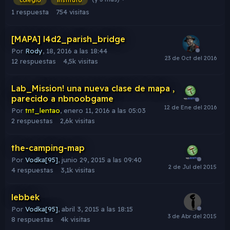
colegio
instituto
1
respuesta
754
visitas
[MAPA] l4d2_parish_bridge
Por
Rody
,
18, 2016 a las 18:44
12
respuestas
4,5k
visitas
Lab_Mission! una nueva clase de mapa ,
parecido a nbnoobgame
Por
tnt_lentao
,
enero 11, 2016 a las 05:03
2
respuestas
2,6k
visitas
the-camping-map
Por
Vodka[95]
,
junio 29, 2015 a las 09:40
4
respuestas
3,1k
visitas
lebbek
Por
Vodka[95]
,
abril 3, 2015 a las 18:15
8
respuestas
4k
visitas