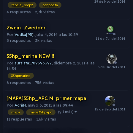
fabela_prop2
cehpoeta
4
respuestas
2,7k
visitas
Zwein_Zwedder
Por
Vodka[95]
,
julio 4, 2014 a las 10:39
3
respuestas
3k
visitas
35hp_marine NEW !!
Por
sursista1709396392
,
diciembre 2, 2011 a las
14:34
35hpmarine
6
respuestas
756
visitas
[MAPA]35hp_APC Mi primer mapa
Por
AdriiH
,
mayo 3, 2011 a las 09:44
(y 1 más)
mapa
mapa35hpapc
11
respuestas
1,6k
visitas