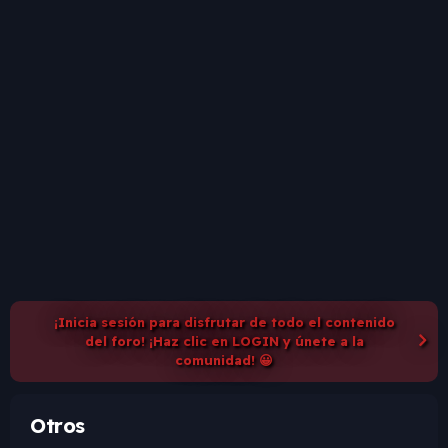
¡Inicia sesión para disfrutar de todo el contenido
del foro! ¡Haz clic en LOGIN y únete a la
comunidad! 😀
Otros