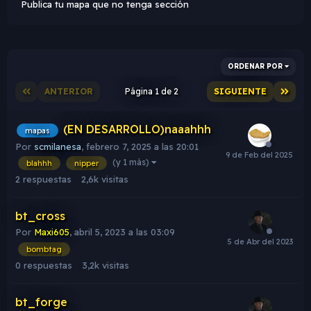
Publica tu mapa que no tenga sección
ORDENAR POR
ANTERIOR
Página 1 de 2
SIGUIENTE
(EN DESARROLLO)naaahhh
mapas
Por
scmilanesa
,
febrero 7, 2025 a las 20:01
(y 1 más)
blahhh
nipper
2
respuestas
2,6k
visitas
bt_cross
Por
Maxi605
,
abril 5, 2023 a las 03:09
bombtag
0
respuestas
3,2k
visitas
bt_forge