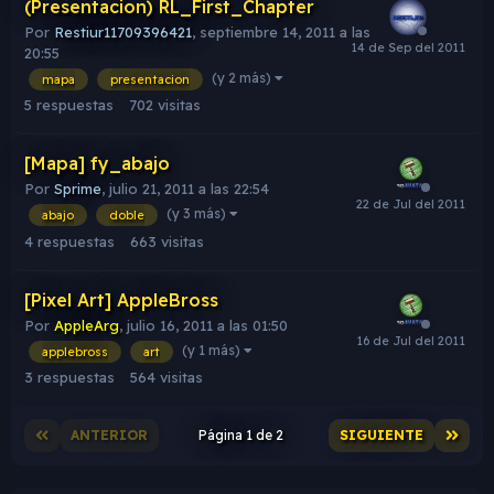
(Presentacion) RL_First_Chapter
Por
Restiur11709396421
,
septiembre 14, 2011 a las
20:55
(y 2 más)
mapa
presentacion
5
respuestas
702
visitas
[Mapa] fy_abajo
Por
Sprime
,
julio 21, 2011 a las 22:54
(y 3 más)
abajo
doble
4
respuestas
663
visitas
[Pixel Art] AppleBross
Por
AppleArg
,
julio 16, 2011 a las 01:50
(y 1 más)
applebross
art
3
respuestas
564
visitas
ANTERIOR
Página 1 de 2
SIGUIENTE