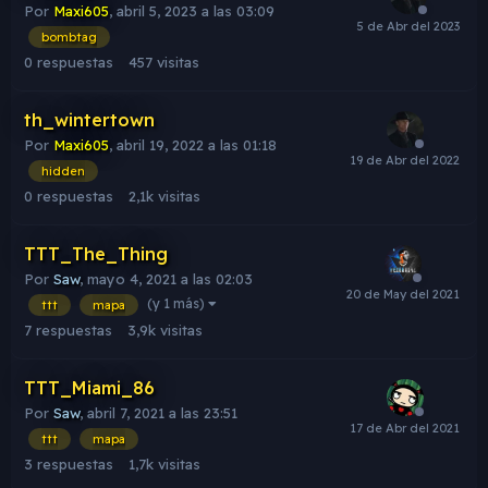
Por
Maxi605
,
abril 5, 2023 a las 03:09
bombtag
0
respuestas
457
visitas
th_wintertown
Por
Maxi605
,
abril 19, 2022 a las 01:18
hidden
0
respuestas
2,1k
visitas
TTT_The_Thing
Por
Saw
,
mayo 4, 2021 a las 02:03
(y 1 más)
ttt
mapa
7
respuestas
3,9k
visitas
TTT_Miami_86
Por
Saw
,
abril 7, 2021 a las 23:51
ttt
mapa
3
respuestas
1,7k
visitas