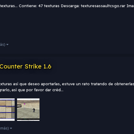
xturas... Contiene: 47 texturas Descarga: texturesassaultcsgo.rar Im
más)
ounter Strike 1.6
turas así que deseo aportarlas, estuve un rato tratando de obtenerlas 
rlo, así que por favor dar créd...
3 más)