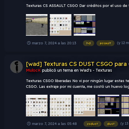
Texturas CS ASSAULT CSGO Dar créditos por el uso de te
(y 12 
marzo 7, 2024 a las 20:13
hd
assault
[wad] Texturas CS DUST CSGO para C
MulocK
publicó un tema en
Wad's - Texturas
Texturas CSGO liberadas No vi por ningún lugar estas tex
CSGO. Las extraje por mi cuenta, me costó un huevo logra
(y 1
marzo 7, 2024 a las 05:48
csdust
dust