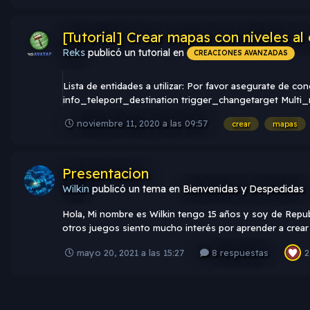
[Tutorial] Crear mapas con niveles a
Reks
publicó un tutorial en
CREACIONES AVANZADAS
Lista de entidades a utilizar: Por favor asegurate de 
info_teleport_destination trigger_changetarget Multi
noviembre 11, 2020 a las 09:57
crear
mapas
Presentacion
Wilkin
publicó un tema en
Bienvenidas y Despedidas
Hola, Mi nombre es Wilkin tengo 15 años y soy de Repub
otros juegos siento mucho interés por aprender a crear
mayo 20, 2021 a las 15:27
8 respuestas
2