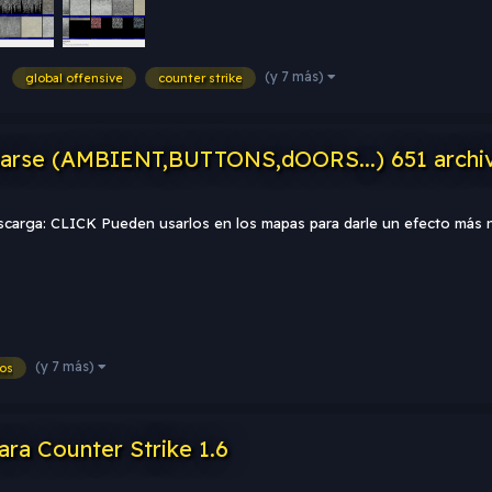
(y 7 más)
global offensive
counter strike
sarse (AMBIENT,BUTTONS,dOORS...) 651 archi
scarga: CLICK Pueden usarlos en los mapas para darle un efecto más
(y 7 más)
os
a Counter Strike 1.6