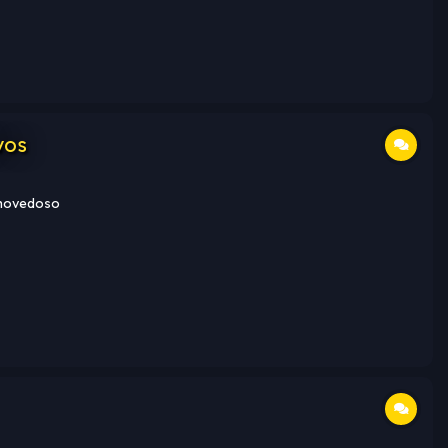
vos
 novedoso