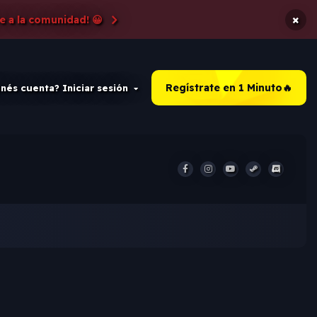
×
e a la comunidad! 😀
Regístrate en 1 Minuto🔥
nés cuenta? Iniciar sesión