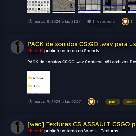
marzo 8, 2024 a las 21:27
1 respuesta
1
PACK de sonidos CS:GO .wav para u
MulocK
publicó un tema en
Sounds
PACK de sonidos CS:GO .wav Contiene: 651 archivos De
marzo 9, 2024 a las 02:17
1
pack
sonid
[wad] Texturas CS ASSAULT CSGO par
MulocK
publicó un tema en
Wad's - Texturas