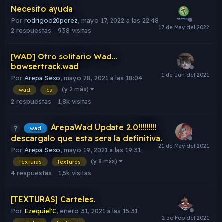
Necesito ayuda
Por
rodrigoo20perez
,
mayo 17, 2022 a las 22:48
2
respuestas
938
visitas
[WAD] Otro solitario Wad...
bowsertrack.wad
Por
Arepa Sexo
,
mayo 28, 2021 a las 18:04
(y 2 más)
wad
cs
2
respuestas
1,8k
visitas
ArepaWad Update 2.0!!!!!!!!!
wad
descargalo que esta sera la definitiva.
Por
Arepa Sexo
,
mayo 19, 2021 a las 19:31
(y 8 más)
texturas
textures
4
respuestas
1,5k
visitas
[TEXTURAS] Carteles.
Por
Ezequiel'C
,
enero 31, 2021 a las 15:31