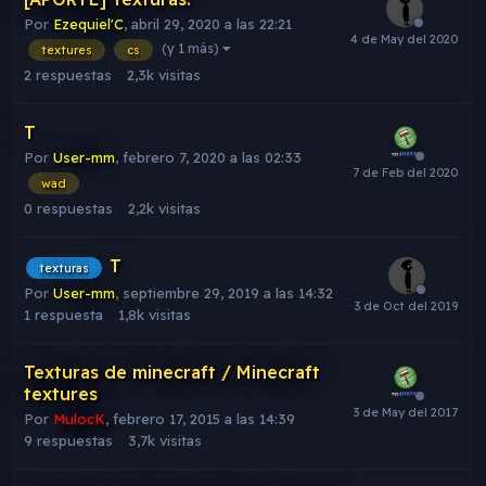
Por
Ezequiel'C
,
abril 29, 2020 a las 22:21
(y 1 más)
textures
cs
2
respuestas
2,3k
visitas
T
Por
User-mm
,
febrero 7, 2020 a las 02:33
wad
0
respuestas
2,2k
visitas
T
texturas
Por
User-mm
,
septiembre 29, 2019 a las 14:32
1
respuesta
1,8k
visitas
Texturas de minecraft / Minecraft
textures
Por
MulocK
,
febrero 17, 2015 a las 14:39
9
respuestas
3,7k
visitas