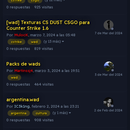
cstrike
csgo
0
respuestas
925
visitas
[wad] Texturas CS DUST CSGO para
Counter Strike 1.6
Por
MulocK
,
marzo 7, 2024 a las 05:48
(y 13 más)
cstrike
wad
0
respuestas
819
visitas
Packs de wads
Por
Martinssj4
,
marzo 3, 2024 a las 19:51
wad
0
respuestas
464
visitas
argentina.wad
Por
IC3k1ng
,
febrero 2, 2024 a las 23:21
(y 1 más)
argentina
cultura
0
respuestas
908
visitas