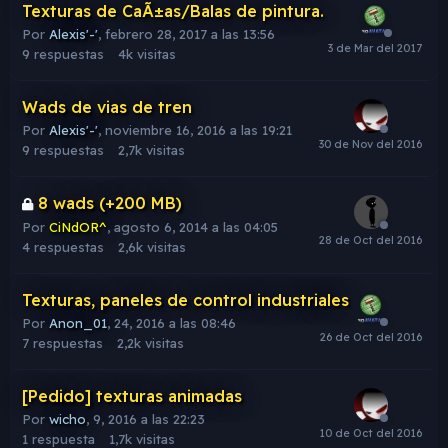
Texturas de CaÃ±as/Balas de pintura.
Por
Alexis'-'
,
febrero 28, 2017 a las 13:56
9
respuestas
4k
visitas
Wads de vias de tren
Por
Alexis'-'
,
noviembre 16, 2016 a las 19:21
9
respuestas
2,7k
visitas
8 wads (+200 MB)
Por
CiNdOR^
,
agosto 6, 2014 a las 04:05
4
respuestas
2,6k
visitas
Texturas, paneles de control industriales
Por
Anon_01
,
24, 2016 a las 08:46
7
respuestas
2,2k
visitas
[Pedido] texturas animadas
Por
wicho
,
9, 2016 a las 22:23
1
respuesta
1,7k
visitas