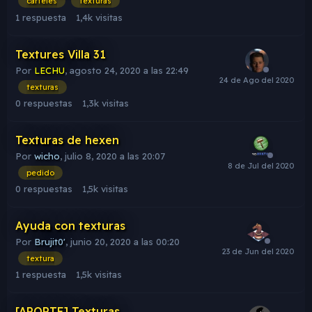
carteles
texturas
1
respuesta
1,4k
visitas
Textures Villa 31
Por
LECHU
,
agosto 24, 2020 a las 22:49
texturas
0
respuestas
1,3k
visitas
Texturas de hexen
Por
wicho
,
julio 8, 2020 a las 20:07
pedido
0
respuestas
1,5k
visitas
Ayuda con texturas
Por
Brujit0'
,
junio 20, 2020 a las 00:20
textura
1
respuesta
1,5k
visitas
[APORTE] Texturas.