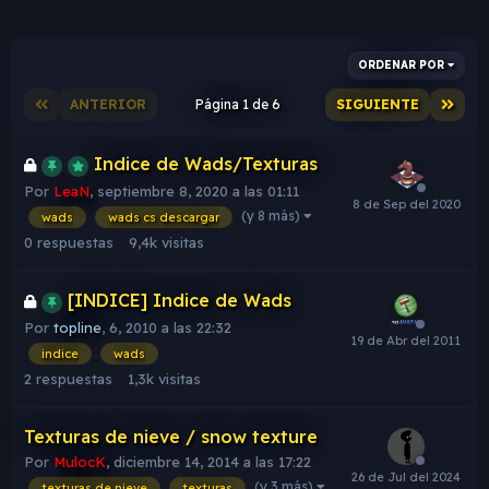
ORDENAR POR
ANTERIOR
Página 1 de 6
SIGUIENTE
Indice de Wads/Texturas
Por
LeaN
,
septiembre 8, 2020 a las 01:11
(y 8 más)
wads
wads cs descargar
0
respuestas
9,4k
visitas
[INDICE] Indice de Wads
Por
topline
,
6, 2010 a las 22:32
indice
wads
2
respuestas
1,3k
visitas
Texturas de nieve / snow texture
Por
MulocK
,
diciembre 14, 2014 a las 17:22
(y 3 más)
texturas de nieve
texturas