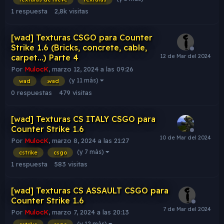
1
respuesta
2,8k
visitas
[wad] Texturas CSGO para Counter
Strike 1.6 (Bricks, concrete, cable,
carpet...) Parte 4
Por
MulocK
,
marzo 12, 2024 a las 09:26
(y 11 más)
wad
.wad
0
respuestas
479
visitas
[wad] Texturas CS ITALY CSGO para
Counter Strike 1.6
Por
MulocK
,
marzo 8, 2024 a las 21:27
(y 7 más)
cstrike
csgo
1
respuesta
583
visitas
[wad] Texturas CS ASSAULT CSGO para
Counter Strike 1.6
Por
MulocK
,
marzo 7, 2024 a las 20:13
(y 12 más)