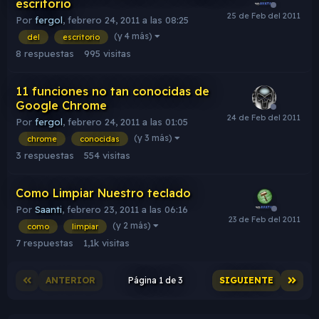
escritorio
Por
fergol
,
febrero 24, 2011 a las 08:25
(y 4 más)
del
escritorio
8
respuestas
995
visitas
11 funciones no tan conocidas de
Google Chrome
Por
fergol
,
febrero 24, 2011 a las 01:05
(y 3 más)
chrome
conocidas
3
respuestas
554
visitas
Como Limpiar Nuestro teclado
Por
Saanti
,
febrero 23, 2011 a las 06:16
(y 2 más)
como
limpiar
7
respuestas
1,1k
visitas
ANTERIOR
Página 1 de 3
SIGUIENTE