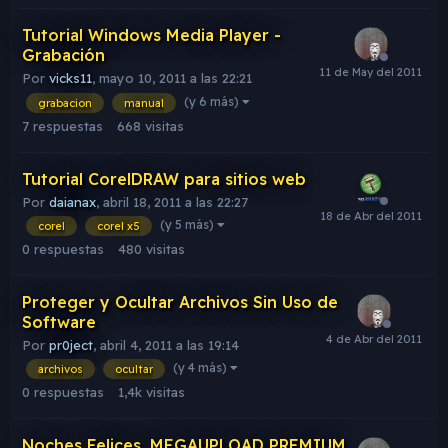
Tutorial Windows Media Player -
Grabación
Por
vicks11
,
mayo 10, 2011 a las 22:21
(y 6 más)
grabacion
manual
7
respuestas
668
visitas
Tutorial CorelDRAW para sitios web
Por
daianax
,
abril 18, 2011 a las 22:27
(y 5 más)
corel
corel x5
0
respuestas
480
visitas
Proteger y Ocultar Archivos Sin Uso de
Software
Por
pr0ject
,
abril 4, 2011 a las 19:14
(y 4 más)
archivos
ocultar
0
respuestas
1,4k
visitas
Noches Felices, MEGAUPLOAD PREMIUM