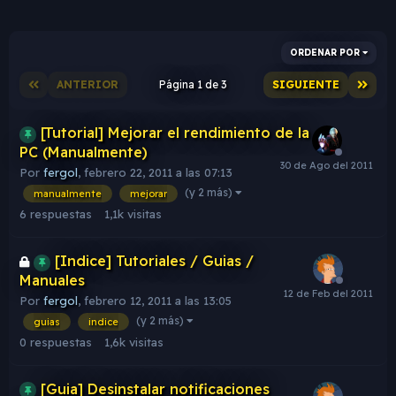
ORDENAR POR
ANTERIOR
Página 1 de 3
SIGUIENTE
[Tutorial] Mejorar el rendimiento de la
PC (Manualmente)
Por
fergol
,
febrero 22, 2011 a las 07:13
(y 2 más)
manualmente
mejorar
6
respuestas
1,1k
visitas
[Indice] Tutoriales / Guias /
Manuales
Por
fergol
,
febrero 12, 2011 a las 13:05
(y 2 más)
guias
indice
0
respuestas
1,6k
visitas
[Guia] Desinstalar notificaciones