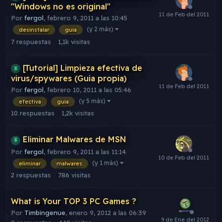
"Windows no es original"
Por
fergol
,
febrero 9, 2011 a las 10:45
(y 2 más)
desinstalar
guia
7
respuestas
1,1k
visitas
[Tutorial] Limpieza efectiva de
virus/spywares (Guia propia)
Por
fergol
,
febrero 10, 2011 a las 05:46
(y 5 más)
efectiva
guia
10
respuestas
1,2k
visitas
Eliminar Malwares de MSN
Por
fergol
,
febrero 9, 2011 a las 11:14
(y 1 más)
eliminar
malwares
2
respuestas
786
visitas
What is Your TOP 3 PC Games ?
Por
Timbingenue
,
enero 9, 2012 a las 06:39