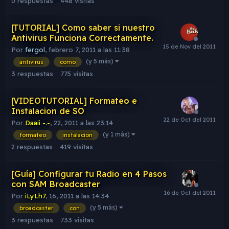
0
respuestas
448
visitas
[TUTORIAL] Como saber si nuestro
Antivirus Funciona Correctamente.
Por
fergol
,
febrero 7, 2011 a las 11:38
(y 5 más)
antivirus
como
3
respuestas
775
visitas
[VIDEOTUTORIAL] Formateo e
Instalacion de SO
Por
Daaii -.-
,
22, 2011 a las 23:14
(y 1 más)
formateo
instalacion
2
respuestas
419
visitas
[Guía] Configurar tu Radio en 4 Pasos
con SAM Broadcaster
Por
iLyLh7
,
16, 2011 a las 14:34
(y 5 más)
broadcaster
con
3
respuestas
733
visitas