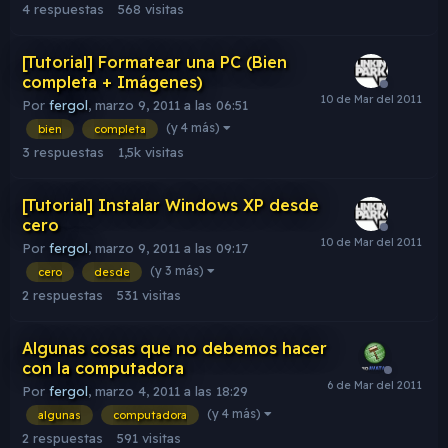
4
respuestas
568
visitas
[Tutorial] Formatear una PC (Bien
completa + Imágenes)
Por
fergol
,
marzo 9, 2011 a las 06:51
(y 4 más)
bien
completa
3
respuestas
1,5k
visitas
[Tutorial] Instalar Windows XP desde
cero
Por
fergol
,
marzo 9, 2011 a las 09:17
(y 3 más)
cero
desde
2
respuestas
531
visitas
Algunas cosas que no debemos hacer
con la computadora
Por
fergol
,
marzo 4, 2011 a las 18:29
(y 4 más)
algunas
computadora
2
respuestas
591
visitas