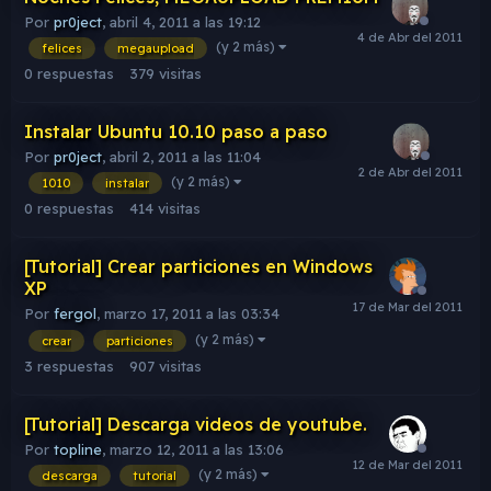
Por
pr0ject
,
abril 4, 2011 a las 19:12
(y 2 más)
felices
megaupload
0
respuestas
379
visitas
Instalar Ubuntu 10.10 paso a paso
Por
pr0ject
,
abril 2, 2011 a las 11:04
(y 2 más)
1010
instalar
0
respuestas
414
visitas
[Tutorial] Crear particiones en Windows
XP
Por
fergol
,
marzo 17, 2011 a las 03:34
(y 2 más)
crear
particiones
3
respuestas
907
visitas
[Tutorial] Descarga videos de youtube.
Por
topline
,
marzo 12, 2011 a las 13:06
(y 2 más)
descarga
tutorial