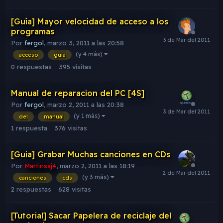
[Guía] Mayor velocidad de acceso a los
programas
Por
fergol
,
marzo 3, 2011 a las 20:58
(y 4 más)
acceso
guia
0
respuestas
395
visitas
Manual de reparacion del PC [4S]
Por
fergol
,
marzo 2, 2011 a las 20:38
(y 1 más)
del
manual
1
respuesta
376
visitas
[Guia] Grabar Muchas canciones en CDs
Por
Martinssj4
,
marzo 2, 2011 a las 18:19
(y 3 más)
canciones
cds
2
respuestas
628
visitas
[Tutorial] Sacar Papelera de reciclaje del