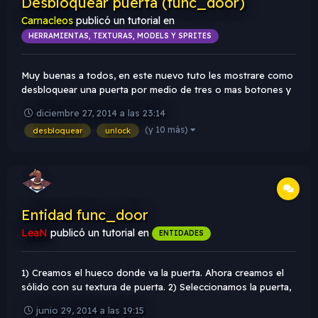
Desbloquear puerta (func_door)
Carnacleos
publicó un tutorial en
HERRAMIENTAS, TEXTURAS, MODELS Y SPRITES
Muy buenas a todos, en este nuevo tuto les mostrare como
desbloquear una puerta por medio de tres o mas botones y
que tambien desencadenen otras funciones. Voy a explicarlo
diciembre 27, 2014 a las 23:14
usando mi ejemplo que deje para descargar: Primeramente
(y 10 más)
desbloquear
unlock
hay que explicar el concepto de es...
Entidad func_door
LeaN
publicó un tutorial en
ENTIDADES
1) Creamos el hueco donde va la puerta. Ahora creamos el
sólido con su textura de puerta. 2) Seleccionamos la puerta,
apretamos Ctrl + T y en class/clase buscamos func_door.
junio 29, 2014 a las 19:15
Acá dejo sus propiedades mas importantes. Name: Le