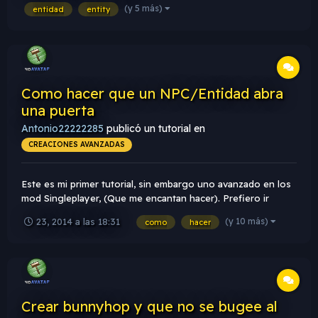
(y 5 más)
entidad
entity
ponemos un nombre...
Como hacer que un NPC/Entidad abra
una puerta
Antonio22222285
publicó un tutorial en
CREACIONES AVANZADAS
Este es mi primer tutorial, sin embargo uno avanzado en los
mod Singleplayer, (Que me encantan hacer). Prefiero ir
directamente al asunto: 1.- Creamos un mapa o utilizamos
(y 10 más)
23, 2014 a las 18:31
como
hacer
uno ya creado 2.- Colocamos el NPC (Monster_Scientist-
Monster_Barney) 3.- Ahora...
Crear bunnyhop y que no se bugee al