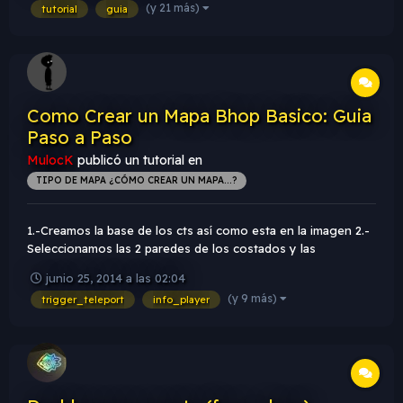
(y 21 más)
tutorial
guia
Como Crear un Mapa Bhop Basico: Guia
Paso a Paso
MulocK
publicó un tutorial en
TIPO DE MAPA ¿CÓMO CREAR UN MAPA...?
1.-Creamos la base de los cts así como esta en la imagen 2.-
Seleccionamos las 2 paredes de los costados y las
alargamos 3.-Creamos un cuadrado a la altura por debajo de
junio 25, 2014 a las 02:04
la base ct 4.- Ahora creamos otro cuadrado de la misma
(y 9 más)
trigger_teleport
info_player
altura que...