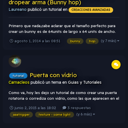
dropear arma (Bunny hop)
Laureano
publicó un tutorial en
CREACIONES AVANZADAS
Primero que nada,cabe aclarar que el tamaño perfecto para
crear un bunny es de 64units de largo x 64 units de ancho.
Pero eso depende de ustedes Bien, primero vamos al bunny
(y 7 más)
agosto 1, 2014 a las 08:51
bunny
hop
normal. Creamos el solido, lo seleccionamos y apretamos
ctrl+t. Le damos la función func_door. Van a ver que...
Puerta con vidrio
tutorial
Carnacleos
publicó un tema en
Guias y Tutoriales
Como va, hoy les dejo un tutorial de como crear una puerta
rotatoria o corrediza con vidrio, como las que aparecen en el
mapa De_nuke: Para la puerta rotatoria primero crean una
junio 2, 2015 a las 18:02
3 respuestas
puerta con el espacio para el vidrio. Luego agregan un
(y 6 más)
aaatrigger
texture - some light
solido con la textura origin co...