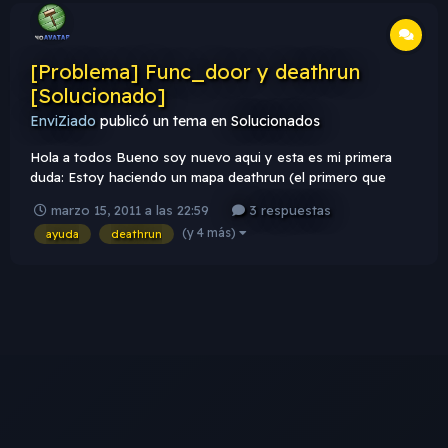
[Problema] Func_door y deathrun
[Solucionado]
EnviZiado
publicó un tema en
Solucionados
Hola a todos Bueno soy nuevo aqui y esta es mi primera
duda: Estoy haciendo un mapa deathrun (el primero que
hago) , al crear una trampa con func_door, esta funciona
marzo 15, 2011 a las 22:59
3 respuestas
bien, se mueve a donde yo quiero y todo, pero no regresa a
(y 4 más)
ayuda
deathrun
su lugar inicial :S , se queda ahi, y el terro tiene que presio...