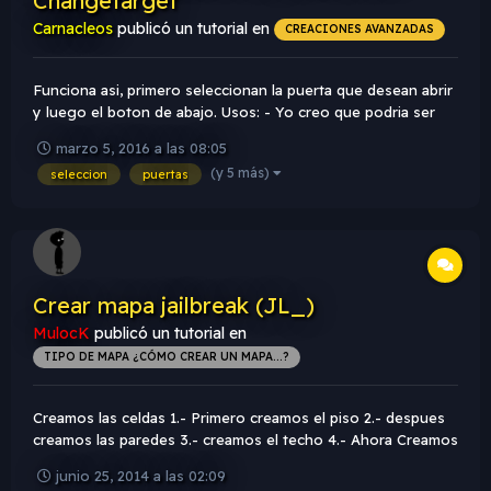
Changetarget
Carnacleos
publicó un tutorial en
CREACIONES AVANZADAS
Funciona asi, primero seleccionan la puerta que desean abrir
y luego el boton de abajo. Usos: - Yo creo que podria ser
usado en un jail para abrir celdas individuales (pocas). Pero
marzo 5, 2016 a las 08:05
mas que nada es para demostrar un poco su utilidad. RMF:
(y 5 más)
seleccion
puertas
tuto_change_door.rar...
Crear mapa jailbreak (JL_)
MulocK
publicó un tutorial en
TIPO DE MAPA ¿CÓMO CREAR UN MAPA...?
Creamos las celdas 1.- Primero creamos el piso 2.- despues
creamos las paredes 3.- creamos el techo 4.- Ahora Creamos
una rectangulo con la textura de u...
junio 25, 2014 a las 02:09