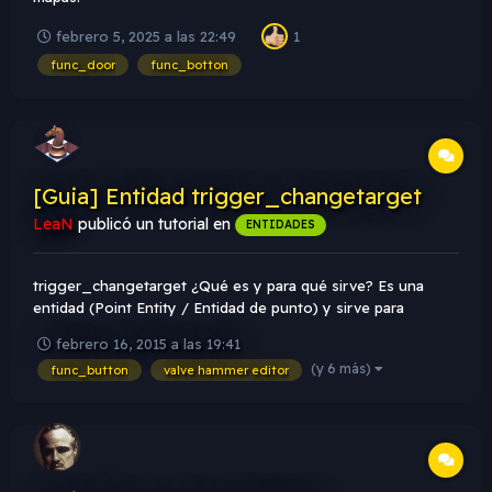
febrero 5, 2025 a las 22:49
1
func_door
func_botton
[Guia] Entidad trigger_changetarget
LeaN
publicó un tutorial en
ENTIDADES
trigger_changetarget ¿Qué es y para qué sirve? Es una
entidad (Point Entity / Entidad de punto) y sirve para
cambiar el Target (objetivo) de una entidad (como su
febrero 16, 2015 a las 19:41
nombre lo indica). Generalmente es usada en una secuencia
(y 6 más)
func_button
valve hammer editor
de entidades y va de la mano con multi...