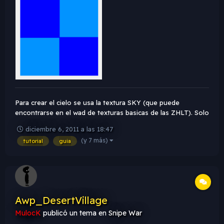
Para crear el cielo se usa la textura SKY (que puede
encontrarse en el wad de texturas basicas de las ZHLT). Solo
hay que poner la textura donde queremos ver cielo, como si
diciembre 6, 2011 a las 18:47
fuera una pared mas pero que no va a verse en el juego. Hay
(y 7 más)
tutorial
guia
varias maneras de hacer el cielo, dependiendo de...
Awp_DesertVillage
MulocK
publicó un tema en
Snipe War