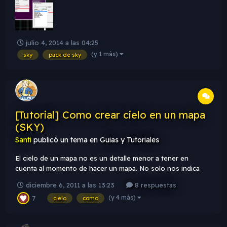
generan un efecto de vista panorámica de 360°
Supongamos que el...
julio 4, 2014 a las 04:25
(y 1 más)
sky
pack de sky
[Tutorial] Como crear cielo en un mapa
(SKY)
Santi
publicó un tema en
Guias y Tutoriales
El cielo de un mapa no es un detalle menor a tener en
cuenta al momento de hacer un mapa. No solo nos indica
que momento del dia es, sino que en la mayoria de los casos
diciembre 6, 2011 a las 13:23
8 respuestas
nos muestra un poco del paisaje del lugar en el que
(y 4 más)
7
estamos. Para crear el cielo se usa la textura SKY (que
cielo
como
puede encontrarse en...