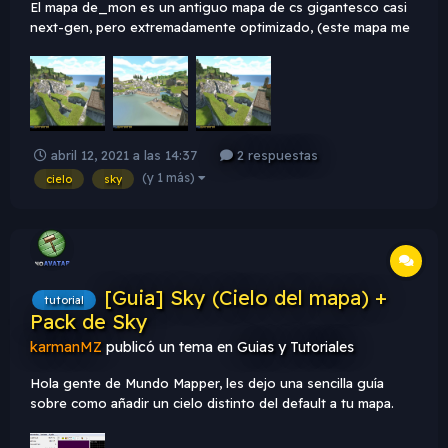
El mapa de_mon es un antiguo mapa de cs gigantesco casi
next-gen, pero extremadamente optimizado, (este mapa me
corre mejor que el dust2 XD) bueno su cielo es peculiar
porque este tambien hace papel de skybox, claro pero de
mentira, alguna vez han visto un cielo que sea así pero con
diferente temati...
abril 12, 2021 a las 14:37
2 respuestas
(y 1 más)
cielo
sky
[Guia] Sky (Cielo del mapa) +
tutorial
Pack de Sky
karmanMZ
publicó un tema en
Guias y Tutoriales
Hola gente de Mundo Mapper, les dejo una sencilla guía
sobre como añadir un cielo distinto del default a tu mapa.
Antes que nada deben saber que un cielo consta de seis
imágenes de extensión .TGA (TARGA) que en el juego