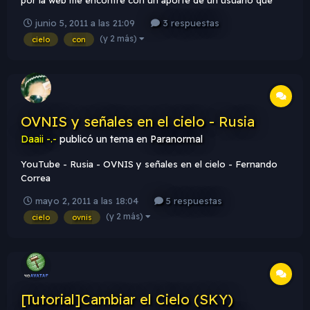
proporciona un link a una página para descargarse nuevos
junio 5, 2011 a las 21:09
3 respuestas
cielos. La página es esta: El caso es que extraigo todos los
(y 2 más)
cielo
con
archivos .tga donde se me pide, siguiendo un tutorial de
Perita...
OVNIS y señales en el cielo - Rusia
Daaii -.-
publicó un tema en
Paranormal
YouTube - Rusia - OVNIS y señales en el cielo - Fernando
Correa
mayo 2, 2011 a las 18:04
5 respuestas
(y 2 más)
cielo
ovnis
[Tutorial]Cambiar el Cielo (SKY)