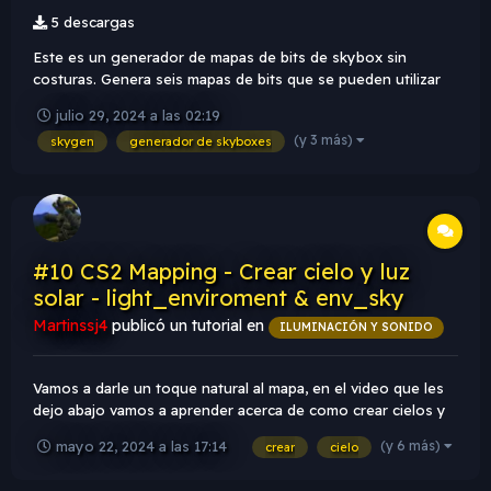
5 descargas
Este es un generador de mapas de bits de skybox sin
costuras. Genera seis mapas de bits que se pueden utilizar
como texturas en un skybox dentro de un motor de juego
julio 29, 2024 a las 02:19
(por ejemplo, Genesis3d)
(y 3 más)
skygen
generador de skyboxes
#10 CS2 Mapping - Crear cielo y luz
solar - light_enviroment & env_sky
Martinssj4
publicó un tutorial en
ILUMINACIÓN Y SONIDO
Vamos a darle un toque natural al mapa, en el video que les
dejo abajo vamos a aprender acerca de como crear cielos y
luz solar en un mapa de Counter-Strike 2 ajustando sus
(y 6 más)
mayo 22, 2024 a las 17:14
crear
cielo
colores, brillo, volumen, enfoque e intensidad a traves del
siguiente video. Antes de continuar recuerden.. es