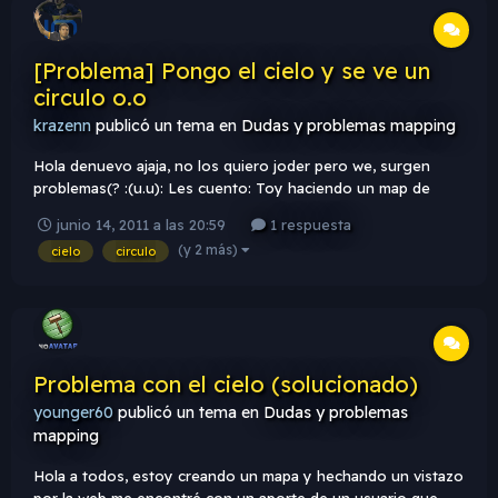
[Problema] Pongo el cielo y se ve un
circulo o.o
krazenn
publicó un tema en
Dudas y problemas mapping
Hola denuevo ajaja, no los quiero joder pero we, surgen
problemas(? :(u.u): Les cuento: Toy haciendo un map de
prueba y cuando voy a poner el cielo se ve en forma de
junio 14, 2011 a las 20:59
1 respuesta
circulo jajaja Les dejo IMG para que vean :c Link:
(y 2 más)
cielo
circulo
http://imagengratis.org/images/cieloo.jpg (Nose porque me
aparece asi e...
Problema con el cielo (solucionado)
younger60
publicó un tema en
Dudas y problemas
mapping
Hola a todos, estoy creando un mapa y hechando un vistazo
por la web me encontré con un aporte de un usuario que