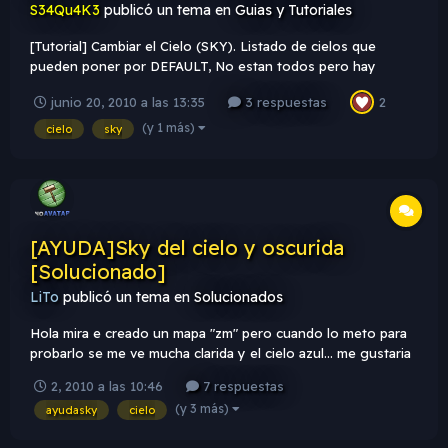
S34Qu4K3
publicó un tema en
Guias y Tutoriales
[Tutorial] Cambiar el Cielo (SKY). Listado de cielos que
pueden poner por DEFAULT, No estan todos pero hay
bastantes. Mount nynight sam backalley badlands bluert city1
junio 20, 2010 a las 13:35
3 respuestas
2
cult2 cxbk de_stormbk Desrt Space Dust Snow City Y
Muchos mas en \cstrike\gfx\env son los archivos .tga pero...
(y 1 más)
cielo
sky
[AYUDA]Sky del cielo y oscurida
[Solucionado]
LiTo
publicó un tema en
Solucionados
Hola mira e creado un mapa "zm" pero cuando lo meto para
probarlo se me ve mucha clarida y el cielo azul... me gustaria
si alguien me podria decir como cambio el sky del cielo y
2, 2010 a las 10:46
7 respuestas
como poner el mapa mas oscurito que esta muy muy claro....
(y 3 más)
ayudasky
cielo
, gracias. si me aceis un tutorial youtube , mejor.