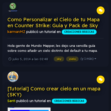
importante...
Como Personalizar el Cielo de tu Mapa
en Counter Strike: Guia y Pack de Sky
karmanMZ
publicó un tutorial en
CREACIONES BÁSICAS
Hola gente de Mundo Mapper, les dejo una sencilla guía
sobre como añadir un cielo distinto del default a tu mapa.
Antes que nada deben saber que un cielo consta de seis
(y 1 más)
julio 5, 2014 a las 02:48
sky
cielo
imágenes de extensión .TGA (TARGA) que en el juego
generan un efecto de vista panorámica de 360°
Supongamos que el...
[Tutorial] Como crear cielo en un mapa
(SKY)
Santi
publicó un tutorial en
CREACIONES BÁSICAS