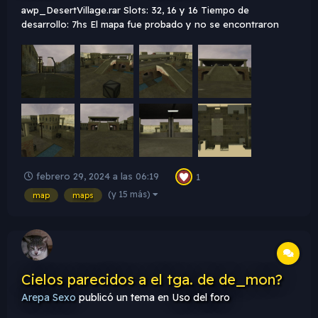
awp_DesertVillage.rar Slots: 32, 16 y 16 Tiempo de
desarrollo: 7hs El mapa fue probado y no se encontraron
bugs ni errores. Mapa realmente básico, que cumple la
función de jugar awp Descripción: Realmente es un mapa
simple, se enfoca en el eje normal de los mapas AWP_, con
una pl...
febrero 29, 2024 a las 06:19
1
(y 15 más)
map
maps
Cielos parecidos a el tga. de de_mon?
Arepa Sexo
publicó un tema en
Uso del foro