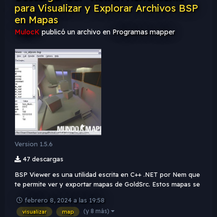
para Visualizar y Explorar Archivos BSP
en Mapas
MulocK
publicó un archivo en
Programas mapper
Version 1.5.6
47 descargas
BSP Viewer es una utilidad escrita en C++ .NET por Nem que
te permite ver y exportar mapas de GoldSrc. Estos mapas se
utilizan en juegos como Quake, Half-Life y Portal. Aunque
febrero 8, 2024 a las 19:58
los mapas de GoldSrc no contienen tanta información sobre
(y 8 más)
visualizar
map
la estructura de los objetos como los mapas de Source, BSP