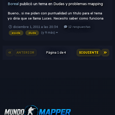
Boreal
publicó un tema en
Dudas y problemas mapping
Bueno.. si me piden con puntualidad un titulo para el tema
yo diria que se llama Luces. Necesito saber como funciona
esto.. 1.Si mi mapa tiene sky tiene luces y no tiene Ligth
diciembre 1, 2011 a las 20:34
12 respuestas
Envoirement.. las ligth funcinarian ? 2.Si mi mapa tiene sky y
(y 9 más)
ayuda
duda
ligth envoirement las ligth funcionarian ? 3.Si m...
ANTERIOR
Página 1 de 4
SIGUIENTE