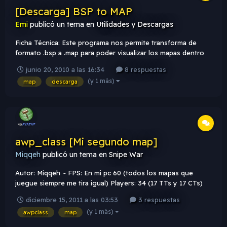
[Descarga] BSP to MAP
Emi
publicó un tema en
Utilidades y Descargas
Ficha Técnica: Este programa nos permite transforma de
formato .bsp a .map para poder visualizar los mapas dentro
del VHE. Precaucion con los derechos de autor y cabe
junio 20, 2010 a las 16:34
8 respuestas
aclarar que la decompilacion es altamente defectuosa.
(y 1 más)
map
descarga
Descarga: By Mapping-Zone Imagenes:
awp_class [Mi segundo map]
Miqqeh
publicó un tema en
Snipe War
Autor: Miqqeh ~ FPS: En mi pc 60 (todos los mapas que
juegue siempre me tira igual) Players: 34 (17 TTs y 17 CTs)
Weapons: AWP ,Desert Eagle y Granada HE Peso
diciembre 15, 2011 a las 03:53
3 respuestas
Comprimido: 262.39 KB Peso BSP: 262.39 KB Texturas:
(y 1 más)
awpclass
map
dentro del BSP Para descargar click aquí