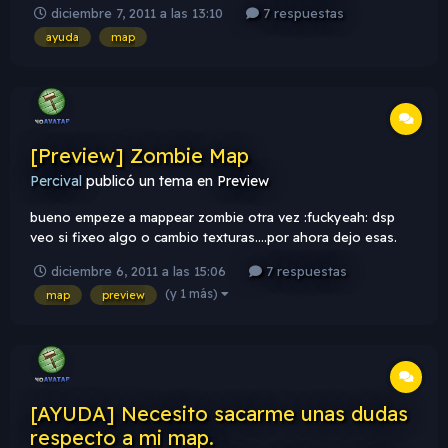
subo al sv el mapa se cae, santi me dijo que use el programa
diciembre 7, 2011 a las 13:10
7 respuestas
Resgen que me dice que texturas usaste y demas. Yo subi
ayuda
map
todas las texturas que le faltaban para que andara mi mapa,
esto eran toda...
[Preview] Zombie Map
Percival
publicó un tema en
Preview
bueno empeze a mappear zombie otra vez :fuckyeah: dsp
veo si fixeo algo o cambio texturas....por ahora dejo esas.
diciembre 6, 2011 a las 15:06
7 respuestas
(y 1 más)
map
preview
[AYUDA] Necesito sacarme unas dudas
respecto a mi map.