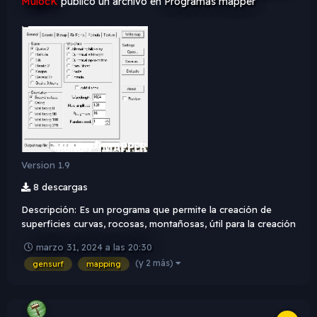
MulocK
publicó un archivo en
Programas mapper
Version 1.9
8 descargas
Descripción: Es un programa que permite la creación de
superficies curvas, rocosas, montañosas, útil para la creación
de areas rocosas. Version 1.9: Fixed support for curved
marzo 31, 2024 a las 20:30
surfaces with the Q3Radiant plugin version. This change
(y 2 más)
gensurf
mapping
does not effect the standalone or QERadiant p...