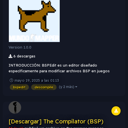
Version 1.0.0
6 descargas
INTRODUCCIÓN: BSPEdit es un editor diseñado
específicamente para modificar archivos BSP en juegos
basados en el motor GoldSrc, como Half-Life. Permite a los
mayo 19, 2025 a las 01:13
usuarios ajustar y personalizar el comportamiento de las
(y 2 más)
bspedit
descompile
entidades dentro de los mapas sin necesidad de
descompilarlos. Con BS...
[Descargar] The Compilator (BSP)