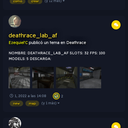
(y 12 más)
como
crear
que a alguien le sirve para personalizar su mapa, les dejo el
videi...
deathrace_lab_af
Ezequiel'C
publicó un tema en
Deathrace
NOMBRE: DEATHRACE_LAB_AF SLOTS: 32 FPS: 100
MODELS: 5 DESCARGA:
https://gamebanana.com/mods/400642 CAPTURAS:
1, 2022 a las 14:08
2
(y 1 más)
new
map