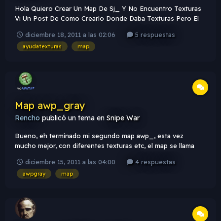
Hola Quiero Crear Un Map De Sj_ Y No Encuentro Texturas
Vi Un Post De Como Crearlo Donde Daba Texturas Pero El
Link Estaba Caido Y Eso Es Queria Saver Si Me Podian Pasar
diciembre 18, 2011 a las 02:06
5 respuestas
Unas Texturas
ayudatexturas
map
Map awp_gray
Rencho
publicó un tema en
Snipe War
Bueno, eh terminado mi segundo map awp_, esta vez
mucho mejor, con diferentes texturas etc, el map se llama
awp_gray (gray en español es gris). Autor: ReenchO' (+
diciembre 15, 2011 a las 04:00
4 respuestas
rdNN. ! :3) Respawns: 22 (11 CTs y 11 TTs) Foto: Para
awpgray
map
descargar el map click Aquí