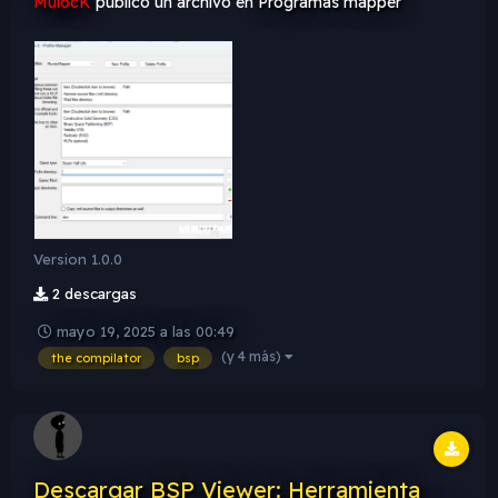
MulocK
publicó un archivo en
Programas mapper
Version 1.0.0
2 descargas
mayo 19, 2025 a las 00:49
(y 4 más)
the compilator
bsp
Descargar BSP Viewer: Herramienta