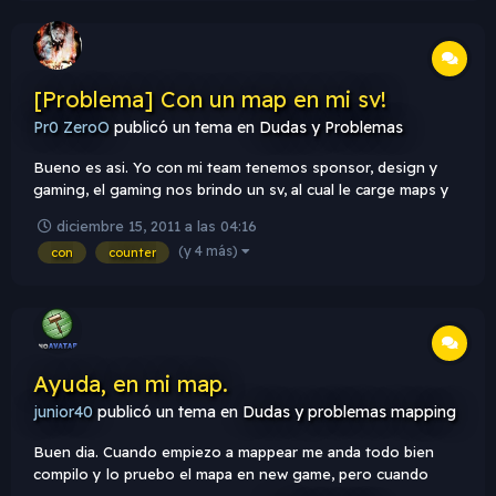
[Problema] Con un map en mi sv!
Pr0 ZeroO
publicó un tema en
Dudas y Problemas
Bueno es asi. Yo con mi team tenemos sponsor, design y
gaming, el gaming nos brindo un sv, al cual le carge maps y
blablabbla solo estan los oficiales, cuando cargo tuscan,
diciembre 15, 2011 a las 04:16
cambio de map en el sv y se cae, tengo los models subidos
(y 4 más)
con
counter
al panel, tambien los overviews los wads tambien todo el
map me lo...
Ayuda, en mi map.
junior40
publicó un tema en
Dudas y problemas mapping
Buen dia. Cuando empiezo a mappear me anda todo bien
compilo y lo pruebo el mapa en new game, pero cuando