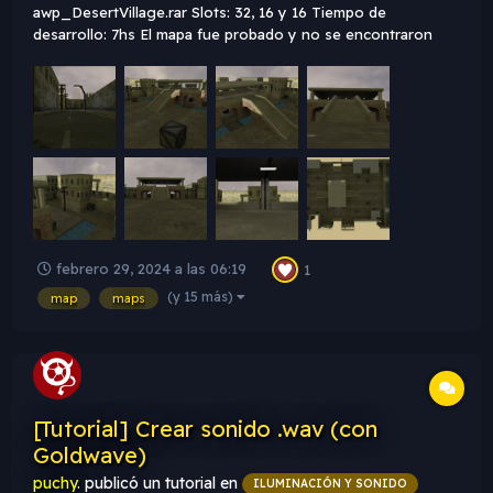
awp_DesertVillage.rar Slots: 32, 16 y 16 Tiempo de
desarrollo: 7hs El mapa fue probado y no se encontraron
bugs ni errores. Mapa realmente básico, que cumple la
función de jugar awp Descripción: Realmente es un mapa
simple, se enfoca en el eje normal de los mapas AWP_, con
una pl...
febrero 29, 2024 a las 06:19
1
(y 15 más)
map
maps
[Tutorial] Crear sonido .wav (con
Goldwave)
puchy.
publicó un tutorial en
ILUMINACIÓN Y SONIDO