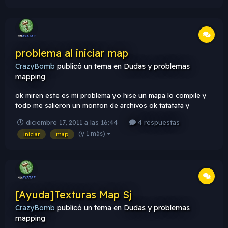
romper pa...
problema al iniciar map
CrazyBomb
publicó un tema en
Dudas y problemas
mapping
ok miren este es mi problema yo hise un mapa lo compile y
todo me salieron un monton de archivos ok tatatata y
despues lo inicie en el cs y derepente me dice warning:
diciembre 17, 2011 a las 16:44
4 respuestas
couldn`t open cs_fatal.wad y queria saver como se me
(y 1 más)
iniciar
map
soluciona ya que trabaje toda la mañana y se me hiso dificil
sin conosimientos c...
[Ayuda]Texturas Map Sj
CrazyBomb
publicó un tema en
Dudas y problemas
mapping