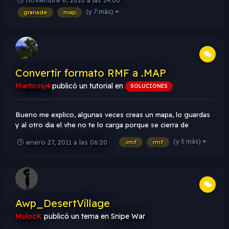
"info_map_parameters" y lo seleccionamos y apretamos
(y 7 más)
granade
map
ALT + ENTER y completamos lo siguiente Weapon Buying:
B...
Convertir formato RMF a .MAP
Martinssj4
publicó un tutorial en
SOLUCIONES
Bueno me explico, algunas veces creas un mapa, lo guardas
y al otro dia el vhe no te lo carga porque se cierra de
repente, una solucion seria pasarlo a formato .map para
(y 5 más)
enero 27, 2011 a las 06:20
.rmf
rmf
compilarlo o seguirlo editando de esta manera. Este tutorial
esta dedicado a un usuario llamado "astar007" el no puede
comp...
Awp_DesertVillage
MulocK
publicó un tema en
Snipe War