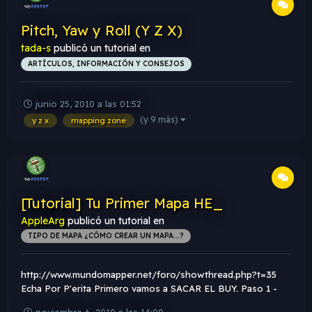
Pitch, Yaw y Roll (Y Z X)
tada-s
publicó un tutorial en
ARTÍCULOS, INFORMACIÓN Y CONSEJOS
junio 25, 2010 a las 01:52
(y 9 más)
y z x
mapping zone
[Tutorial] Tu Primer Mapa HE_
AppleArg
publicó un tutorial en
TIPO DE MAPA ¿CÓMO CREAR UN MAPA...?
http://www.mundomapper.net/foro/showthread.php?t=35
Echa Por P'erita Primero vamos a SACAR EL BUY. Paso 1 -
Con la herramienta de crear entidades CREAMOS
noviembre 6, 2010 a las 14:00