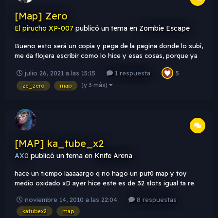
[Map] Zero
El pirucho XP-007
publicó un tema en
Zombie Escape
Bueno esto será un copia y pega de la pagina donde lo subí,
me da flojera escribir como lo hice y esas cosas, porque ya
en el rar del mapa esta explicado todo. ze_zero Ze_Zero es
julio 26, 2021 a las 15:15
1 respuesta
5
un mapa basado en el mapa "zero" de Sven-Coop construido
y editado para el escape zombi de Counter-Stri...
(y 3 más)
ze_zero
map
[MAP] ka_tube_x2
AX0
publicó un tema en
Knife Arena
hace un tiempo laaaaargo q no hago un put0 map y toy
medio oxidado xD ayer hice este es de 32 slots igual ta re
vacio no se me ocurrio q agregarle Bueno les cuento: arriba
noviembre 14, 2010 a las 22:04
8 respuestas
respawnean los CT y abajo los TT. Para que los ct bajen hay
katubex2
map
un teleport abajo de los barriles amarillos. los tenes q