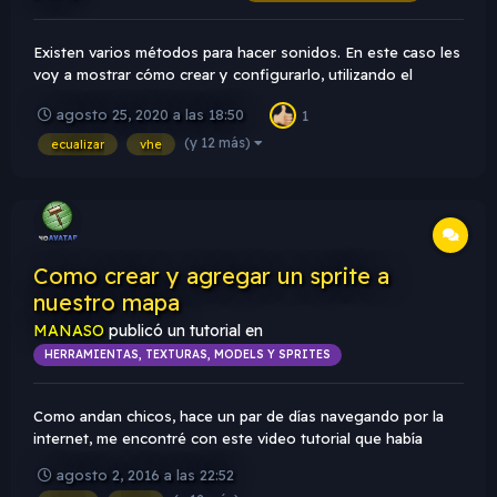
Existen varios métodos para hacer sonidos. En este caso les
voy a mostrar cómo crear y configurarlo, utilizando el
programa GoldWave, que es el que suelo usar para mis
agosto 25, 2020 a las 18:50
1
mapas porque el procedimiento es bastante rápido y
sencillo. Si no tienen el programa, lo pueden descargar del
(y 12 más)
ecualizar
vhe
siguiente link →...
Como crear y agregar un sprite a
nuestro mapa
MANASO
publicó un tutorial en
HERRAMIENTAS, TEXTURAS, MODELS Y SPRITES
Como andan chicos, hace un par de días navegando por la
internet, me encontré con este video tutorial que habí­a
hecho yo para mapping zone, hace 7 años!!! jajaja cuando lo
agosto 2, 2016 a las 22:52
vi no lo podrí­a creer pero bueno es una boludez pero capas