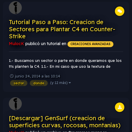
Tutorial Paso a Paso: Creacion de
Sectores para Plantar C4 en Counter-
Strike
MulocK
publicó un tutorial en
CREACIONES AVANZADAS
1.- Buscamos un sector o parte en donde queramos que los
tts planten la C4. 1.1.- En mi caso que uso la textura de
cs_dust selecciono el piso y lo cambio por al textura de la X
junio 24, 2014 a las 10:14
que tiene sentido a "PLANTA ACA ASI EXPLOTA TODO" 2.-
(y 12 más)
sector
donde
Listo ahora...
[Descargar] GenSurf (creacion de
superficies curvas, rocosas, montanias)