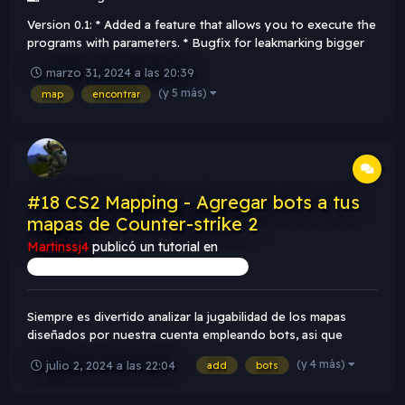
Version 0.1: * Added a feature that allows you to execute the
programs with parameters. * Bugfix for leakmarking bigger
maps.
marzo 31, 2024 a las 20:39
(y 5 más)
map
encontrar
#18 CS2 Mapping - Agregar bots a tus
mapas de Counter-strike 2
Martinssj4
publicó un tutorial en
ARTÍCULOS, INFORMACIÓN Y CONSEJOS
Siempre es divertido analizar la jugabilidad de los mapas
diseñados por nuestra cuenta empleando bots, asi que
bueno, aquí va un tutorial simple del tema.
(y 4 más)
julio 2, 2024 a las 22:04
add
bots